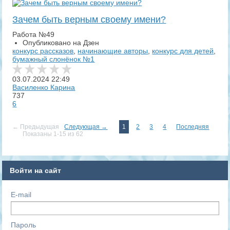
Зачем быть верным своему имени?
Работа №49
Опубликовано на Дзен
конкурс рассказов
,
начинающие авторы
,
конкурс для детей
,
бумажный слонёнок №1
03.07.2024
22:49
Василенко Карина
737
6
← Предыдущая
Следующая →
1
2
3
4
Последняя
Показаны 1-15 из 62
Войти на сайт
E-mail
Пароль