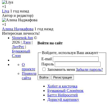
+1
Liya
1 год назад
Автор и редактор)
+1
Алина Наджафова
1 год назад
Интересная личность!
Slonenok.fun
©
2026 |
Дзен
|
Войти на сайт
ЛитРес
|
Бумажный
Войдите, используя Ваш аккаунт
Слон
E-mail
Пароль
О
проекте
Запомнить меня
Забыли пароль?
Правила
сайта
Хобот и кисточка
Бумажный Слонёнок
Баттл Нейросетей
Дорисуй картинку