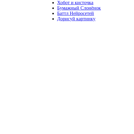
Хобот и кисточка
Бумажный Слонёнок
Баттл Нейросетей
Дорисуй картинку