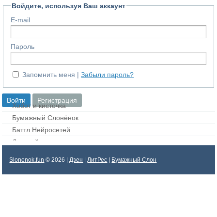
Войдите, используя Ваш аккаунт
E-mail
Пароль
Запомнить меня
Забыли пароль?
Хобот и кисточка
Бумажный Слонёнок
Баттл Нейросетей
Дорисуй картинку
Slonenok.fun
© 2026 |
Дзен
|
ЛитРес
|
Бумажный Слон