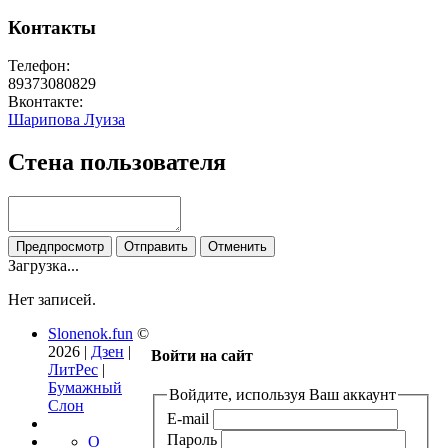
Контакты
Телефон:
89373080829
Вконтакте:
Шарипова Луиза
Стена пользователя
Загрузка...
Нет записей.
Slonenok.fun
©
2026 |
Дзен
|
Войти на сайт
ЛитРес
|
Бумажный
Войдите, используя Ваш аккаунт
Слон
E-mail
Пароль
О