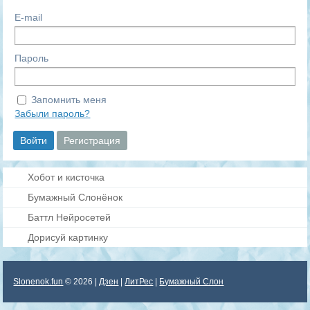
E-mail
Пароль
Запомнить меня
Забыли пароль?
Хобот и кисточка
Бумажный Слонёнок
Баттл Нейросетей
Дорисуй картинку
Slonenok.fun
© 2026 |
Дзен
|
ЛитРес
|
Бумажный Слон