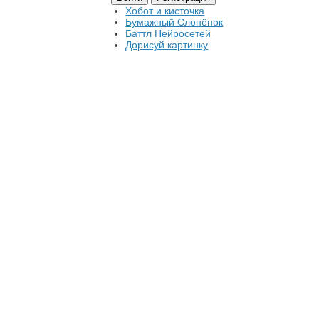
Хобот и кисточка
Бумажный Слонёнок
Баттл Нейросетей
Дорисуй картинку