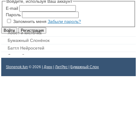
Войдите, используя Ваш аккаунт
E-mail
Пароль
Запомнить меня
Забыли пароль?
Хобот и кисточка
Бумажный Слонёнок
Баттл Нейросетей
Дорисуй картинку
Slonenok.fun
© 2026 |
Дзен
|
ЛитРес
|
Бумажный Слон