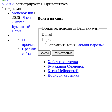
VikiAki
регистрируется. Приветствуем!
1 год назад
Slonenok.fun
©
2026 |
Дзен
|
Войти на сайт
ЛитРес
|
Бумажный
Войдите, используя Ваш аккаунт
Слон
E-mail
Пароль
О
проекте
Запомнить меня
Забыли пароль?
Правила
сайта
Хобот и кисточка
Бумажный Слонёнок
Баттл Нейросетей
Дорисуй картинку