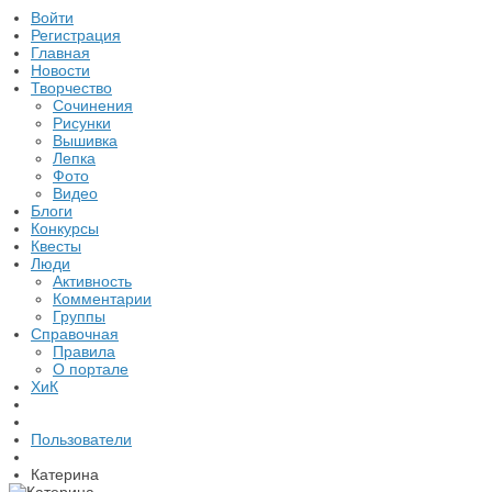
Войти
Регистрация
Главная
Новости
Творчество
Сочинения
Рисунки
Вышивка
Лепка
Фото
Видео
Блоги
Конкурсы
Квесты
Люди
Активность
Комментарии
Группы
Справочная
Правила
О портале
ХиК
Пользователи
Катерина