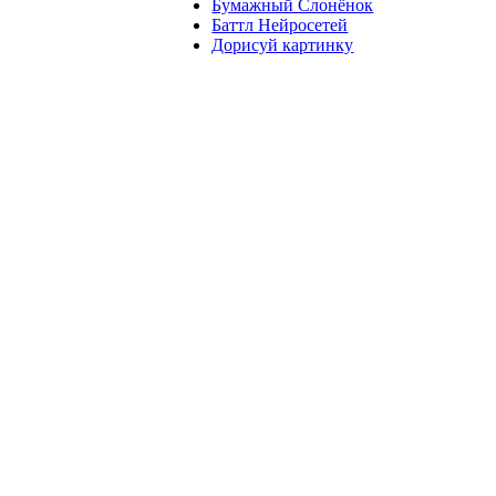
Бумажный Слонёнок
Баттл Нейросетей
Дорисуй картинку