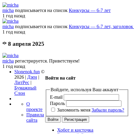
micha
подписывается на список
Конкурсы — 6-7 лет
1 год назад
micha
подписывается на список
Конкурсы — 6-7 лет, заголовок
1 год назад
8 апреля 2025
micha
регистрируется. Приветствуем!
1 год назад
Slonenok.fun
©
2026 |
Дзен
|
Войти на сайт
ЛитРес
|
Бумажный
Войдите, используя Ваш аккаунт
Слон
E-mail
Пароль
О
проекте
Запомнить меня
Забыли пароль?
Правила
сайта
Хобот и кисточка