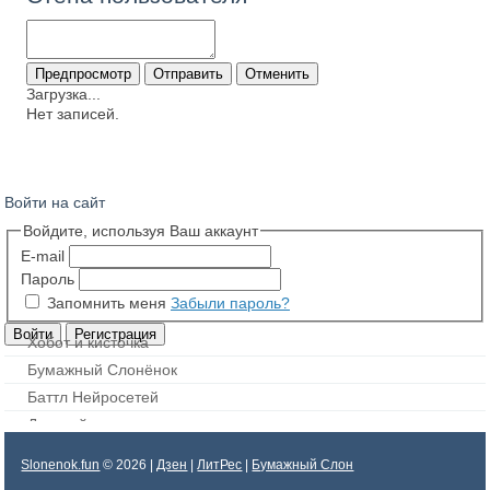
Загрузка...
Нет записей.
Войти на сайт
Войдите, используя Ваш аккаунт
E-mail
Пароль
Запомнить меня
Забыли пароль?
Хобот и кисточка
Бумажный Слонёнок
Баттл Нейросетей
Дорисуй картинку
Slonenok.fun
© 2026 |
Дзен
|
ЛитРес
|
Бумажный Слон