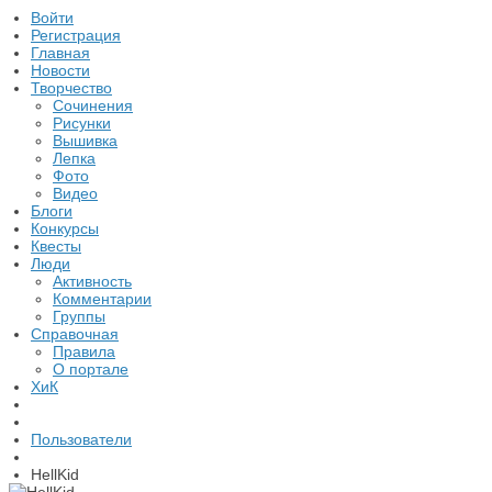
Войти
Регистрация
Главная
Новости
Творчество
Сочинения
Рисунки
Вышивка
Лепка
Фото
Видео
Блоги
Конкурсы
Квесты
Люди
Активность
Комментарии
Группы
Справочная
Правила
О портале
ХиК
Пользователи
HellKid