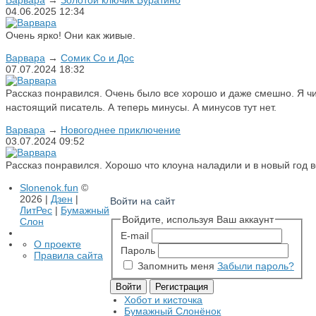
Варвара
→
Золотой ключик Буратино
04.06.2025
12:34
Очень ярко! Они как живые.
Варвара
→
Сомик Со и Дос
07.07.2024
18:32
Рассказ понравился. Очень было все хорошо и даже смешно. Я чи
настоящий писатель. А теперь минусы. А минусов тут нет.
Варвара
→
Новогоднее приключение
03.07.2024
09:52
Рассказ понравился. Хорошо что клоуна наладили и в новый год 
Slonenok.fun
©
2026 |
Дзен
|
Войти на сайт
ЛитРес
|
Бумажный
Войдите, используя Ваш аккаунт
Слон
E-mail
О проекте
Пароль
Правила сайта
Запомнить меня
Забыли пароль?
Хобот и кисточка
Бумажный Слонёнок