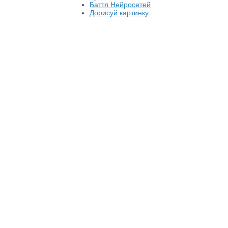
Баттл Нейросетей
Дорисуй картинку