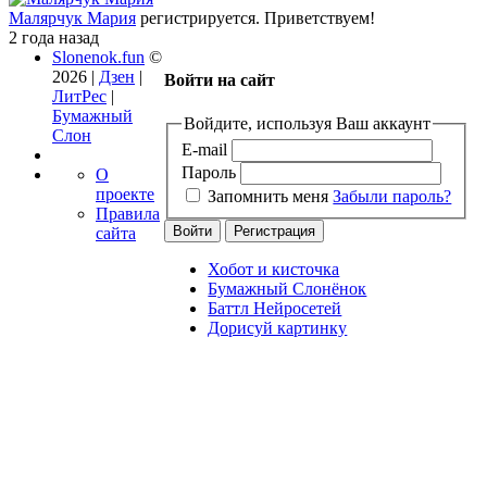
Малярчук Мария
регистрируется. Приветствуем!
2 года назад
Slonenok.fun
©
2026 |
Дзен
|
Войти на сайт
ЛитРес
|
Бумажный
Войдите, используя Ваш аккаунт
Слон
E-mail
Пароль
О
проекте
Запомнить меня
Забыли пароль?
Правила
сайта
Хобот и кисточка
Бумажный Слонёнок
Баттл Нейросетей
Дорисуй картинку