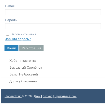
E-mail
Пароль
Запомнить меня
Забыли пароль?
Хобот и кисточка
Бумажный Слонёнок
Баттл Нейросетей
Дорисуй картинку
Slonenok.fun
© 2026 |
Дзен
|
ЛитРес
|
Бумажный Слон