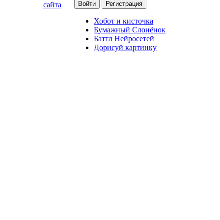
сайта
Хобот и кисточка
Бумажный Слонёнок
Баттл Нейросетей
Дорисуй картинку