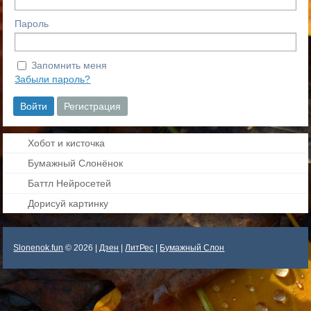
Пароль
Запомнить меня
Забыли пароль?
Хобот и кисточка
Бумажный Слонёнок
Баттл Нейросетей
Дорисуй картинку
Slonenok.fun
© 2026 |
Дзен
|
ЛитРес
|
Бумажный Слон