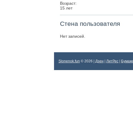
Возраст:
15 лет
Стена пользователя
Нет записей.
Slonenok.fun
© 2026 |
Дзен
|
ЛитРес
|
Бумаж