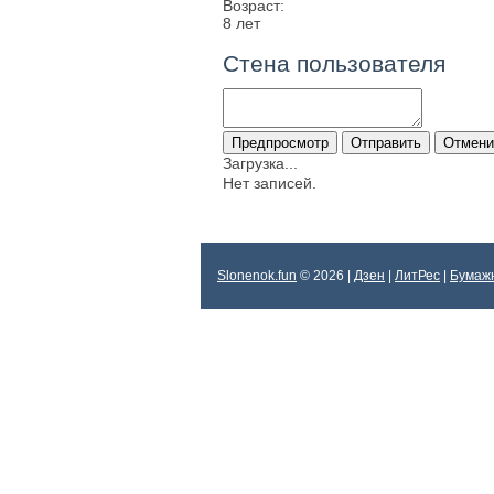
Возраст:
8 лет
Стена пользователя
Загрузка...
Нет записей.
Slonenok.fun
© 2026 |
Дзен
|
ЛитРес
|
Бумаж