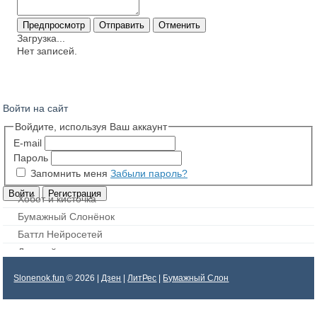
Загрузка...
Нет записей.
Войти на сайт
Войдите, используя Ваш аккаунт
E-mail
Пароль
Запомнить меня
Забыли пароль?
Хобот и кисточка
Бумажный Слонёнок
Баттл Нейросетей
Дорисуй картинку
Slonenok.fun
© 2026 |
Дзен
|
ЛитРес
|
Бумажный Слон