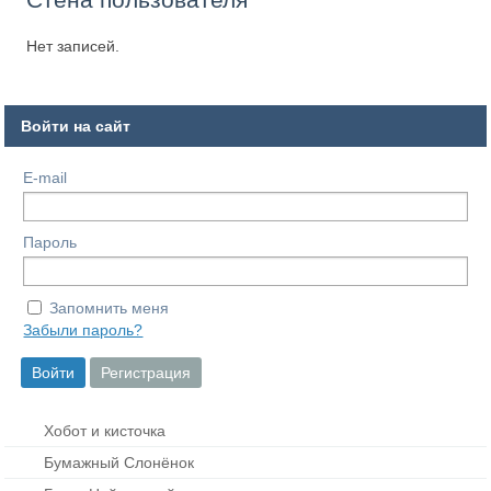
Нет записей.
Войти на сайт
E-mail
Пароль
Запомнить меня
Забыли пароль?
Хобот и кисточка
Бумажный Слонёнок