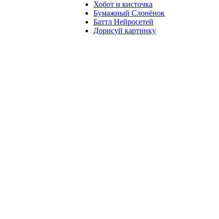
Хобот и кисточка
Бумажный Слонёнок
Баттл Нейросетей
Дорисуй картинку