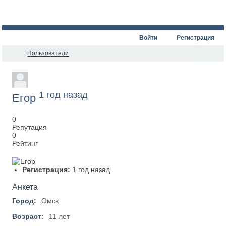
Войти
Регистрация
Пользователи
1 год назад
Егор
0
Репутация
0
Рейтинг
Регистрация:
1 год назад
Анкета
Город:
Омск
Возраст:
11 лет