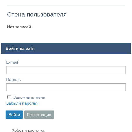
Стена пользователя
Нет записей.
Войти на сайт
E-mail
Пароль
Запомнить меня
Забыли пароль?
Хобот и кисточка