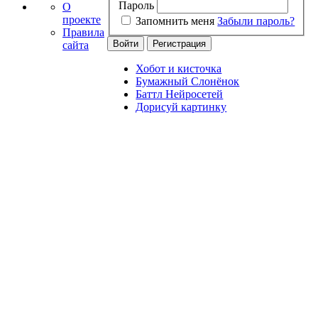
Пароль
О
проекте
Запомнить меня
Забыли пароль?
Правила
сайта
Хобот и кисточка
Бумажный Слонёнок
Баттл Нейросетей
Дорисуй картинку