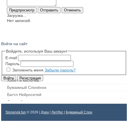
Загрузка...
Нет записей.
Войти на сайт
Войдите, используя Ваш аккаунт
E-mail
Пароль
Запомнить меня
Забыли пароль?
Хобот и кисточка
Бумажный Слонёнок
Баттл Нейросетей
Дорисуй картинку
Slonenok.fun
© 2026 |
Дзен
|
ЛитРес
|
Бумажный Слон