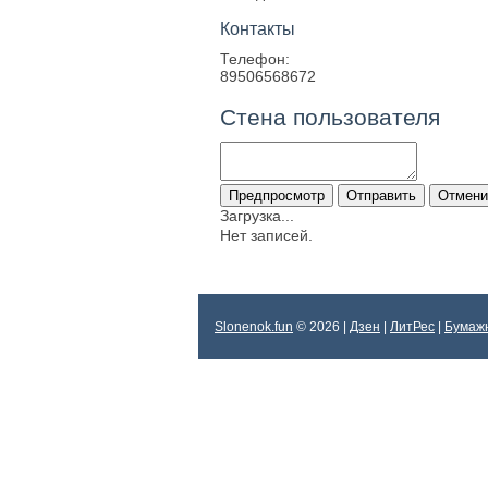
Контакты
Телефон:
89506568672
Стена пользователя
Загрузка...
Нет записей.
Slonenok.fun
© 2026 |
Дзен
|
ЛитРес
|
Бумаж