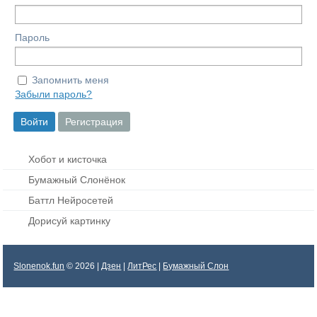
Пароль
Запомнить меня
Забыли пароль?
Хобот и кисточка
Бумажный Слонёнок
Баттл Нейросетей
Дорисуй картинку
Slonenok.fun
© 2026 |
Дзен
|
ЛитРес
|
Бумажный Слон