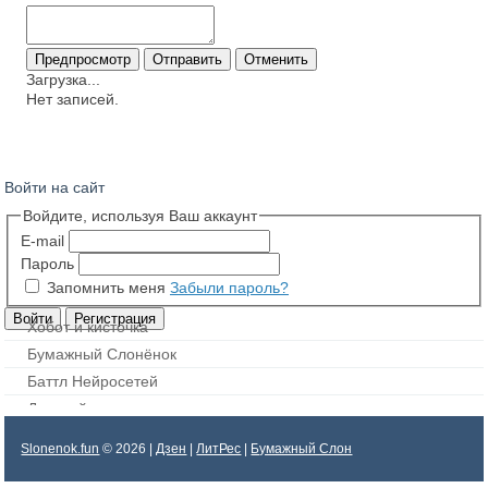
Загрузка...
Нет записей.
Войти на сайт
Войдите, используя Ваш аккаунт
E-mail
Пароль
Запомнить меня
Забыли пароль?
Хобот и кисточка
Бумажный Слонёнок
Баттл Нейросетей
Дорисуй картинку
Slonenok.fun
© 2026 |
Дзен
|
ЛитРес
|
Бумажный Слон