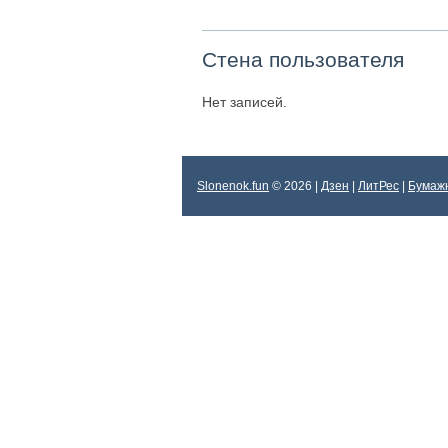
Стена пользователя
Нет записей.
Slonenok.fun
© 2026 |
Дзен
|
ЛитРес
|
Бумаж