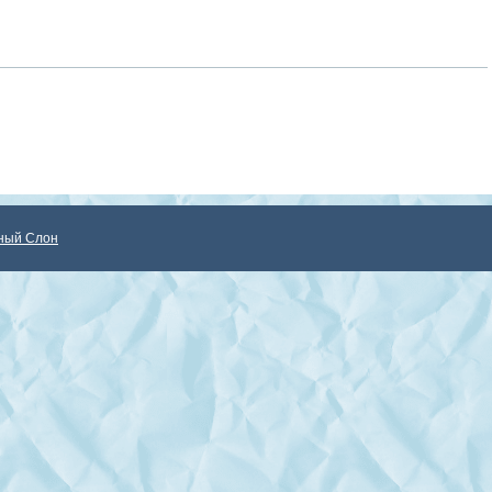
ный Слон