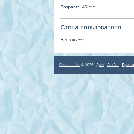
Возраст:
45 лет
Стена пользователя
Нет записей.
Slonenok.fun
© 2026 |
Дзен
|
ЛитРес
|
Бумаж